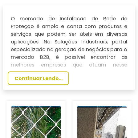
Instalação De Cerca Para Piscina Campinas
Comprar Cobertura Sombrite Campinas
O mercado de Instalacao de Rede de
Instalação De Cerca Proteção Campinas
Proteção é amplo e conta com produtos e
Comprar Rede De Proteção
serviços que podem ser úteis em diversas
Instalação De Cerca Removível
aplicações. No Soluções Industriais, portal
Comprar Rede De Proteção Para
especializado na geração de negócios para o
Instalação De Cerca Removível Em
Apartamento
mercado B2B, é possível encontrar as
Campinas
melhores empresas que atuam nesse
Comprar Rede De Proteção Para Quadra
segmento.
Instalação De Rede De Proteção Campinas
Esportiva
Continuar Lendo...
Instalação De Rede De Proteção Em
Comprar Tela De Proteção
Guarulhos
Comprar Tela Sombrite
Instalação De Rede De Proteção Em Janela
Empresa De Cobertura Sombrite Campinas
Instalação De Rede De Proteção Preço