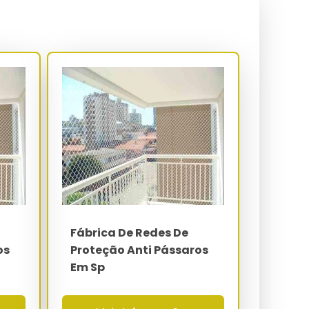
Fábrica De Redes De
os
Proteção Anti Pássaros
Em Sp