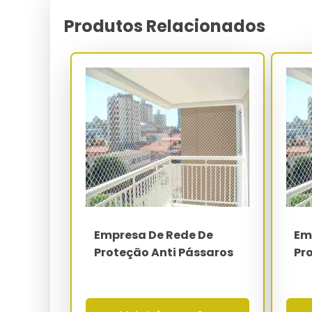
(segurança de máquinas), NR-18 (construção civ
coletiva primária para contenção de queda de
Produtos Relacionados
acidentes chega a 72%, e o ROI do investimento é 
em inspeções do MTE.
A linha residencial para apartamentos, sacadas e ja
mm e malha de 3x3 cm, oferecendo estanquei
ventilação natural e a entrada de luz. Cada rolo 
e ensaio de abrasão Taber (CS-10 - 1.000 ciclos) 
Parâmetro
Polímero base
Malha
Diâmetro do fio
Empresa De Rede De
Em
Proteção Anti Pássaros
Pr
Carga de ruptura
Faixa térmica