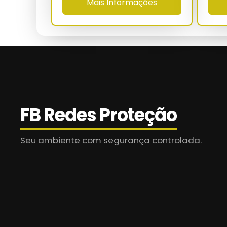
Mais Informações
Ensaio UV
Ensaio de tração
MTBF
Retenção pós-abrasão
Normas
FB Redes Proteção
Seu ambiente com segurança controlada.