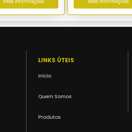
Mais Informações
Mais Informações
QUV 2000 h - ASTM G-154
ASTM D-5034 - NBR 16046-2
72 a 120 meses
superior a 85% (Taber CS-10)
NBR 16046-1/2/3 - NR-12 - NR-18 - NR-35
LINKS ÚTEIS
Início
Quem Somos
Produtos