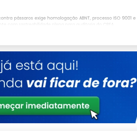
contra pássaros exige homologação ABNT, processo ISO 9001 e
ote com rastreabilidade plena para auditoria do CREA.
aplicação: 2x2 cm e 3x3 cm para contenção de aves, pets e
l de queda e 12x12 cm para quadras esportivas e campos de
mm e 4.0 mm é dimensionado pela carga de impacto nominal e
6046-2 (requisitos de desempenho).
inologia), NBR 16046-2 (desempenho mecânico) e NBR 16046-3
or faixa longitudinal superiores a 50 kgf por malha individual
as Tecnológicas (IPT) emite o laudo de impacto com massa-
ório para homologação em contratação pública e privada de
valiada por ensaio de exposição acelerada em câmara de
do a 2.000 horas de radiação UVB (ciclo 4 h UV a 60°C e 4 h
na carga de ruptura. O aditivo antioxidante HALS (Hindered
faixa entre 72 e 120 meses de exposição contínua.
inos e linhas de produção, a rede de proteção atende NR-12