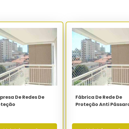
il) e NR-35 (trabalho em altura), funcionando como proteção
 pessoas e objetos. A redução do downtime operacional por
inferior a 8 meses frente ao custo médio de sinistro registrado
nelas utiliza rede cristal transparente ou preta, com fio de 2.0
dade contra queda de crianças e pets sem comprometer a
passa por inspeção dimensional 100%, controle de nó por torque
superior a 85% de retenção mecânica.
Especificação
PEAD virgem 100% - aditivo UV 0.2%
2x2 a 12x12 cm conforme aplicação
2.0 mm a 4.0 mm
presa De Redes De
Fábrica De Rede De
oteção
Proteção Anti Pássar
50 kgf por malha - 1.200 kgf por m²
-40°C a 80°C