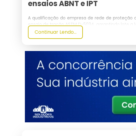
ensaios ABNT e IPT
A qualificação do empresa de rede de proteção 
ensaio de tração ASTM D-5034, garantindo lote a l
Continuar Lendo...
As especificações da malha variam conforme a 
crianças, 4x4 cm e 5x5 cm para contenção gera
futebol society. O diâmetro do fio entre 2.0 
pela tensão de projeto calculada conforme NBR 1
A certificação técnica segue NBR 16046-1 (term
(execução da instalação), com ensaios de tração p
conforme ASTM D-5034. O Instituto de Pesquis
padrão de 100 kg em queda controlada, mandat
grande porte.
A resistência ao envelhecimento natural é a
intemperismo QUV conforme ASTM G-154, equivalen
condensação a 50°C), sem perda superior a 8% 
Amine Light Stabilizer) eleva o MTBF da rede para 
Para aplicações industriais em galpões, mezan