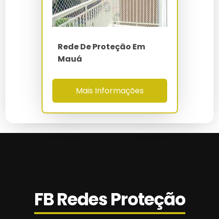
Valor Da Instalação De Tela De Proteção
Rede De Proteção Em São Bernardo Do
Campo
Rede De Proteção Em
Mauá
Rede De Proteção Em São Caetano Do Sul
Rede De Proteção Escada Em Campinas
Mais Informações
Rede De Proteção Esportiva
Rede De Proteção Gatos
Rede De Proteção Infantil
Rede De Proteção Janela Preço
FB Redes Proteção
Rede De Proteção Metro