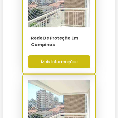
(Taber CS-10)
Instalação Rede De Proteção Para
Rede De Proteção Campo De Futebol
Indústria
NBR 16046-1/2/3 -
Normas
NR-12 - NR-18 - NR-
Rede De Proteção Comprar
Instalar Tela De Proteção
35
Rede De Proteção Construção Civil
Preço De Instalação De Tela De Proteção
Rede De Proteção Em
Campinas
Rede De Proteção Contra Insetos
Preço De Rede De Proteção Instalada
Mais Informações
Rede De Proteção Contra Pombos
Preço Instalação De Rede De Proteção
Rede De Proteção De Polietileno
Rede De Proteção Instalação
Rede De Proteção Em Campinas
Rede De Proteção Instalar
Rede De Proteção Em Mauá
Tela De Proteção Instalação
Rede De Proteção Em Santo André