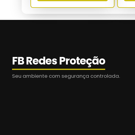
Ensaio UV
Ensaio de tração
MTBF
Retenção pós-abrasão
FB Redes Proteção
Normas
Seu ambiente com segurança controlada.