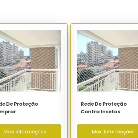
as, campos de futebol society e playgrounds utilizam rede de
2 cm, fio de 4.0 mm e carga de ruptura superior a 1.200 kgf por
as em velocidade superior a 80 km/h sem deformação plástica
ntendo o throughput de utilização da quadra.
aria entre R$ 22 e R$ 85 conforme malha, diâmetro do fio, cor,
 esportiva ou industrial). O custo total instalado, contemplando
, mão de obra NR-35 e ART recolhida no CREA, representa
payback técnico inferior a 14 meses.
Especificação
PEAD virgem 100% - aditivo UV 0.2%
2x2 a 12x12 cm conforme aplicação
de De Proteção
Rede De Proteção
2.0 mm a 4.0 mm
mprar
Contra Insetos
50 kgf por malha - 1.200 kgf por m²
Mais Informações
Mais Informações
-40°C a 80°C