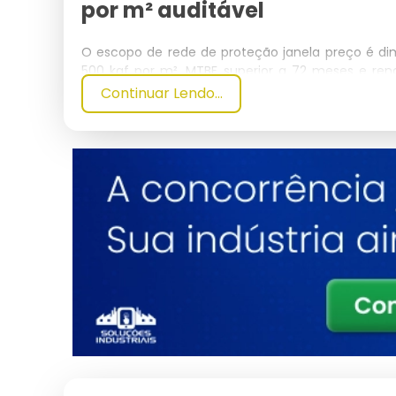
por m² auditável
O escopo de rede de proteção janela preço é dim
500 kgf por m², MTBF superior a 72 meses e ren
comercial.
Continuar Lendo...
Para aplicações industriais em galpões, mezan
(segurança de máquinas), NR-18 (construção civ
coletiva primária para contenção de queda de
acidentes chega a 72%, e o ROI do investimento é 
em inspeções do MTE.
A linha residencial para apartamentos, sacadas e ja
mm e malha de 3x3 cm, oferecendo estanquei
ventilação natural e a entrada de luz. Cada rolo 
e ensaio de abrasão Taber (CS-10 - 1.000 ciclos) 
As redes para contenção de aves em fachadas, t
2x2 cm com fio de 2.0 mm, aprovadas pelo IB
Normativa 141/2006. A instalação reduz custo
transmissão de doenças zoonóticas (histoplasmo
Vigilância Sanitária.