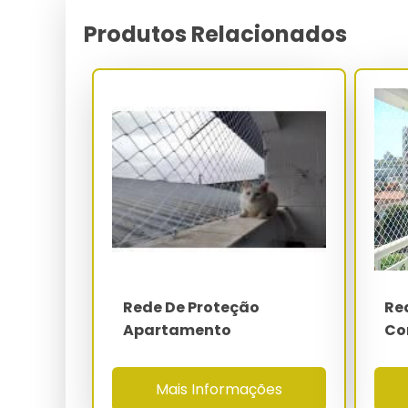
Os modelos esportivos para quadras poliesportiv
Produtos Relacionados
polietileno torcido ou trançado com malha de 12x1
m². O sistema absorve energia de impacto de bol
permanente, preservando a reologia elástica e ma
O preço por metro quadrado da rede de proteção v
aditivação UV e aplicação final (residencial, pet,
ganchos de aço galvanizado, buchas de nylon
investimento médio de R$ 45 a R$ 120 por m², com 
Parâmetro
Polímero base
Malha
Rede De Proteção
Re
Diâmetro do fio
Apartamento
Co
Carga de ruptura
Mais Informações
Faixa térmica