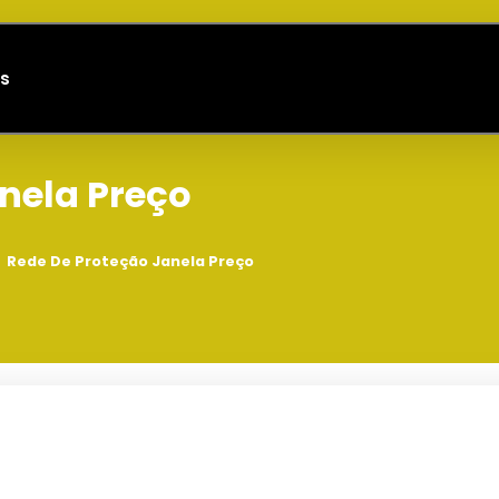
s
nela Preço
Rede De Proteção Janela Preço