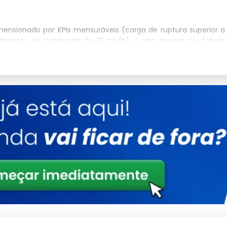
ensionado por KPIs mensuráveis (carga de ruptura superior a
dimento de instalação de 25 m²/h), e não apenas por tabela
inos e linhas de produção, a rede de proteção atende NR-12
il) e NR-35 (trabalho em altura), funcionando como proteção
 pessoas e objetos. A redução do downtime operacional por
inferior a 8 meses frente ao custo médio de sinistro registrado
nelas utiliza rede cristal transparente ou preta, com fio de 2.0
dade contra queda de crianças e pets sem comprometer a
passa por inspeção dimensional 100%, controle de nó por torque
superior a 85% de retenção mecânica.
elhados industriais e usinas agropecuárias seguem malha de
AMA como método não-letal de manejo conforme Instrução
s de limpeza de fachadas em até 65% e elimina o risco de
se e criptococose), atendendo exigências de fiscalização da