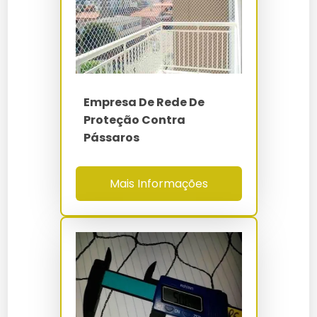
(Taber CS-10)
Instalação Rede De Proteção Para
Rede De Proteção Campo De Futebol
Indústria
NBR 16046-1/2/3 -
Normas
NR-12 - NR-18 - NR-
Rede De Proteção Comprar
Instalar Tela De Proteção
35
Rede De Proteção Construção Civil
Preço De Instalação De Tela De Proteção
Empresa De Rede De
Proteção Contra
Rede De Proteção Contra Insetos
Pássaros
Preço De Rede De Proteção Instalada
Rede De Proteção Contra Pombos
Preço Instalação De Rede De Proteção
Mais Informações
Rede De Proteção De Polietileno
Rede De Proteção Instalação
Rede De Proteção Em Campinas
Rede De Proteção Instalar
Rede De Proteção Em Mauá
Tela De Proteção Instalação
Rede De Proteção Em Santo André