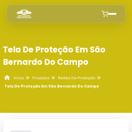
Início
Tela De Proteção Em São
Quem Somos
Bernardo Do Campo
Produtos
Produtos
Redes De Proteção
Início
Instalacao de Rede de Proteção
Anuncie
Tela De Proteção Em São Bernardo Do Campo
Empresa De Instalação De Tela De
Redes De Proteção
Proteção Em Campinas
Cobertura Sombrite Campinas
Empresa Que Instala Tela De Proteção
Colocação De Tela De Proteção Preço