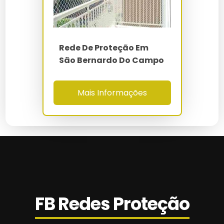
Valor Da Instalação De Tela De Proteção
Rede De Proteção Em São Bernardo Do
Campo
Rede De Proteção Em
São Bernardo Do Campo
Rede De Proteção Em São Caetano Do Sul
Rede De Proteção Escada Em Campinas
Mais Informações
Rede De Proteção Esportiva
Rede De Proteção Gatos
Rede De Proteção Infantil
Rede De Proteção Janela Preço
FB Redes Proteção
Rede De Proteção Metro