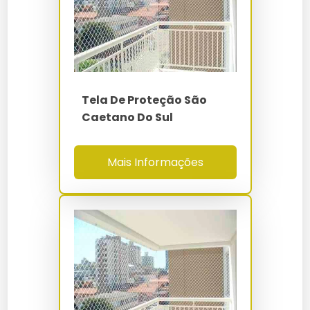
(Taber CS-10)
Instalação Rede De Proteção Para
Rede De Proteção Campo De Futebol
Indústria
NBR 16046-1/2/3 -
Normas
NR-12 - NR-18 - NR-
Rede De Proteção Comprar
Instalar Tela De Proteção
35
Rede De Proteção Construção Civil
Preço De Instalação De Tela De Proteção
Tela De Proteção São
Caetano Do Sul
Rede De Proteção Contra Insetos
Preço De Rede De Proteção Instalada
Mais Informações
Rede De Proteção Contra Pombos
Preço Instalação De Rede De Proteção
Rede De Proteção De Polietileno
Rede De Proteção Instalação
Rede De Proteção Em Campinas
Rede De Proteção Instalar
Rede De Proteção Em Mauá
Tela De Proteção Instalação
Rede De Proteção Em Santo André