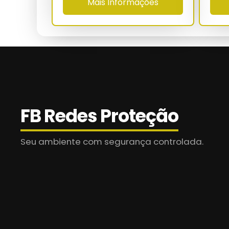
Mais Informações
Gancho de fixação
Distância entre ganchos
Faixa térmica
MTBF estimado
Normas
FB Redes Proteção
Garantia técnica
Seu ambiente com segurança controlada.