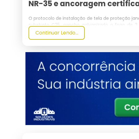
NR-35 e ancoragem certific
O protocolo de instalação de tela de proteção 
substrato C25, gancho galvanizado a fogo de 
perimetral.
Continuar Lendo...
A integração com esquadrias de alumínio ou 
preservação da garantia do fabricante, evitando
butílica de vedação e cordoalha tensionada em c
estrutura e mantém o OEE do sistema de cont
corretiva.
Para aplicação industrial em mezaninos, quadras 
prevê cabo de aço galvanizado de 4.8 mm perimetr
rosca sem fim e manilhas forjadas classe A. 
conforme ABNT NBR 14718 e NR-12, reduzindo o do
O ROI da instalação profissional frente à reposi
residenciais e inferior a 8 meses em ambientes in
residência e R$ 180 mil em planta fabril). A ma
de ganchos mantém o MTBF acima de 60.000 h de 