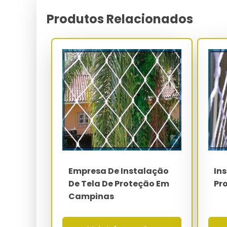
O protocolo de instalação segue a NBR 16046-3
NR-18 (segurança na construção civil), estabele
Produtos Relacionados
Cada gancho de aço galvanizado a fogo com es
individual superior a 150 kgf, sendo dimensi
calculada pelo engenheiro responsável.
A fixação estrutural é executada com buchas de n
ou ancoragem química epóxi-vinil éster em conc
extração é ensaiada conforme ASTM E-488 atingi
certificação NBR 16046-1 e rastreabilidade junto à
Parâmetro
Material da rede
Malha padrão
Empresa De Instalação
In
De Tela De Proteção Em
Pr
Diâmetro do fio
Campinas
Carga de ruptura