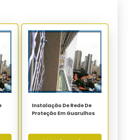
e
Instalação De Rede De
Proteção Em Guarulhos