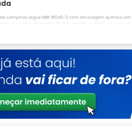
ada
janela campinas segue NBR 16046-3 com ancoragem química em
3 mm e cordão de poliamida 6.6 soldado a 180°C na costura
PVC exige avaliação prévia da estanqueidade da junta e
 perfuração de perfis sem reforço estrutural. O uso de fita
analeta perimetral reduz em até 35% a vibração transmitida à
enção coletiva em regime contínuo com baixa manutenção
cobertas e galpões com pé-direito superior a 6 m, a instalação
al com carga de ruptura superior a 1.850 kgf, esticadores de
O sistema é homologado para contenção de queda de objetos
wntime operacional por acidentes em até 72%.
ção por falha estrutural é inferior a 14 meses em condomínios
dustriais, considerando o custo médio de sinistro (R$ 28 mil em
nutenção preventiva semestral com teste de tensão e inspeção
operação contínua sem intervenção corretiva.