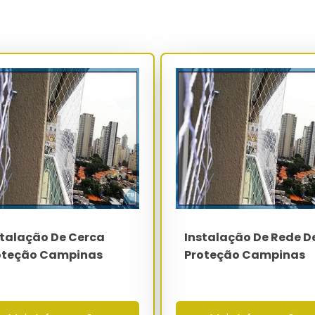
 (execução) combinada com a NR-35 (trabalho em altura) e a
cendo pontos de ancoragem a cada 30 cm no perímetro do vão.
pessura mínima de 3.0 mm deve suportar carga de ruptura
onado conforme carregamento dinâmico e tensão de projeto
ylon com aleta e parafusos de aço inox AISI 304 em alvenaria,
reto estrutural de classe C25 ou superior. A resistência de
ndo valores superiores a 280 kgf, parâmetro mandatório para
 ART recolhida no CREA do estado.
Especificação
PEAD virgem com 0.2% de negro de fumo
3x3 cm pet - 5x5 cm geral - 12x12 cm
esportiva
stalação De Cerca
Instalação De Rede D
oteção Campinas
Proteção Campinas
2.0 mm a 3.5 mm
superior a 500 kgf por m²