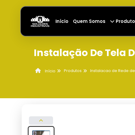
Início
Quem Somos
Produto
Instalação De Tela 
Produtos
Instalacao de Rede d
Início