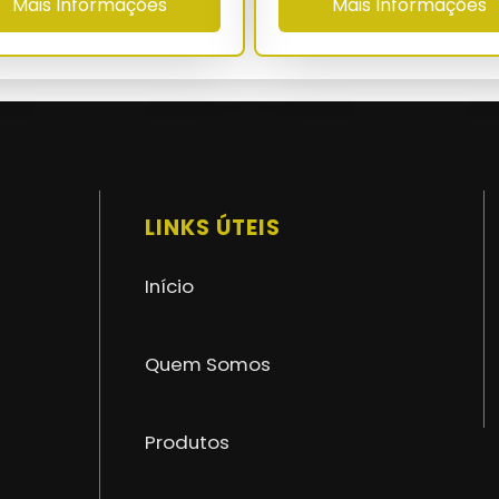
Mais Informações
Mais Informações
Aço galvanizado a fogo 3.0 mm
máximo de 30 cm
-40°C a 80°C
superior a 60.000 h
NBR 16046-1/3 - NR-35 - NR-18 - ASTM D-
LINKS ÚTEIS
5034
36 a 60 meses com ART no CREA
Início
Quem Somos
Produtos