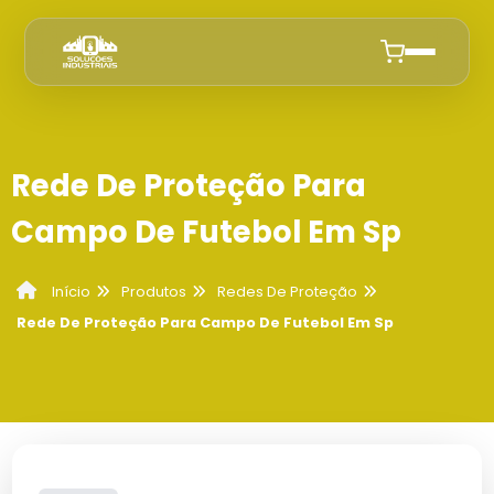
Início
Rede De Proteção Para
Quem Somos
Campo De Futebol Em Sp
Produtos
Produtos
Redes De Proteção
Início
Instalacao de Rede de Proteção
Anuncie
Rede De Proteção Para Campo De Futebol Em Sp
Empresa De Instalação De Tela De
Redes De Proteção
Proteção Em Campinas
Cobertura Sombrite Campinas
Empresa Que Instala Tela De Proteção
Colocação De Tela De Proteção Preço