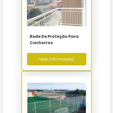
Instalação Rede De Proteção Para
Rede De Proteção Campo De Futebol
Indústria
superior a 85%
Retenção pós-abrasão
(Taber CS-10)
Rede De Proteção Comprar
Instalar Tela De Proteção
NBR 16046-1/2/3 -
Rede De Proteção Construção Civil
Normas
NR-12 - NR-18 - NR-
Preço De Instalação De Tela De Proteção
Rede De Proteção Para
35
Cachorros
Rede De Proteção Contra Insetos
Preço De Rede De Proteção Instalada
Mais Informações
Rede De Proteção Contra Pombos
Preço Instalação De Rede De Proteção
Rede De Proteção De Polietileno
Rede De Proteção Instalação
Rede De Proteção Em Campinas
Rede De Proteção Instalar
Rede De Proteção Em Mauá
Tela De Proteção Instalação
Rede De Proteção Em Santo André