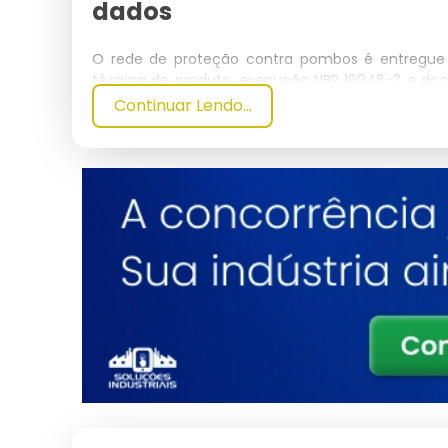
dados
O rede de proteção contra pombos é entregue
técnica de produto, execução NBR 16046-3 e doc
origem).
Continuar Lendo...
As especificações da malha variam conforme a 
crianças, 4x4 cm e 5x5 cm para contenção gera
futebol society. O diâmetro do fio entre 2.0 
pela tensão de projeto calculada conforme NBR 1
A certificação técnica segue NBR 16046-1 (term
(execução da instalação), com ensaios de tração p
conforme ASTM D-5034. O Instituto de Pesquis
padrão de 100 kg em queda controlada, mandat
grande porte.
A resistência ao envelhecimento natural é a
intemperismo QUV conforme ASTM G-154, equivalen
condensação a 50°C), sem perda superior a 8% 
Amine Light Stabilizer) eleva o MTBF da rede para 