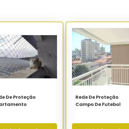
inos e linhas de produção, a rede de proteção atende NR-12
il) e NR-35 (trabalho em altura), funcionando como proteção
 pessoas e objetos. A redução do downtime operacional por
inferior a 8 meses frente ao custo médio de sinistro registrado
nelas utiliza rede cristal transparente ou preta, com fio de 2.0
dade contra queda de crianças e pets sem comprometer a
passa por inspeção dimensional 100%, controle de nó por torque
superior a 85% de retenção mecânica.
Especificação
PEAD virgem 100% - aditivo UV 0.2%
2x2 a 12x12 cm conforme aplicação
de De Proteção
Rede De Proteção
2.0 mm a 4.0 mm
artamento
Campo De Futebol
50 kgf por malha - 1.200 kgf por m²
-40°C a 80°C