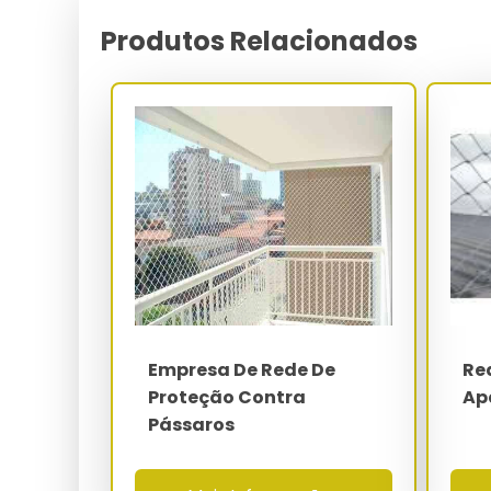
Para aplicações industriais em galpões, mezan
(segurança de máquinas), NR-18 (construção civ
Produtos Relacionados
coletiva primária para contenção de queda de
acidentes chega a 72%, e o ROI do investimento é 
em inspeções do MTE.
A linha residencial para apartamentos, sacadas e ja
mm e malha de 3x3 cm, oferecendo estanquei
ventilação natural e a entrada de luz. Cada rolo 
e ensaio de abrasão Taber (CS-10 - 1.000 ciclos) 
Parâmetro
Polímero base
Malha
Empresa De Rede De
Re
Diâmetro do fio
Proteção Contra
Ap
Carga de ruptura
Pássaros
Faixa térmica