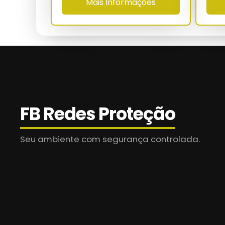
Mais Informações
Ensaio UV
Ensaio de tração
MTBF
Retenção pós-abrasão
Normas
FB Redes Proteção
Seu ambiente com segurança controlada.