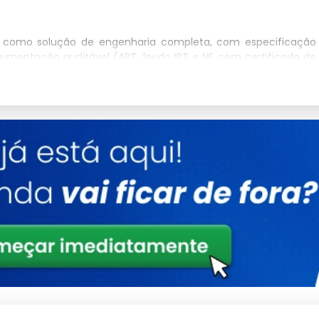
 como solução de engenharia completa, com especificação
umentação auditável (ART, laudo IPT e NF com certificado de
aplicação: 2x2 cm e 3x3 cm para contenção de aves, pets e
l de queda e 12x12 cm para quadras esportivas e campos de
mm e 4.0 mm é dimensionado pela carga de impacto nominal e
6046-2 (requisitos de desempenho).
inologia), NBR 16046-2 (desempenho mecânico) e NBR 16046-3
or faixa longitudinal superiores a 50 kgf por malha individual
as Tecnológicas (IPT) emite o laudo de impacto com massa-
ório para homologação em contratação pública e privada de
valiada por ensaio de exposição acelerada em câmara de
do a 2.000 horas de radiação UVB (ciclo 4 h UV a 60°C e 4 h
na carga de ruptura. O aditivo antioxidante HALS (Hindered
faixa entre 72 e 120 meses de exposição contínua.