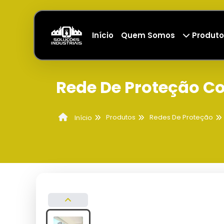
Início
Quem Somos
Produto
Rede De Proteção C
Produtos
Redes De Proteção
Início