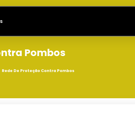
s
ontra Pombos
Rede De Proteção Contra Pombos