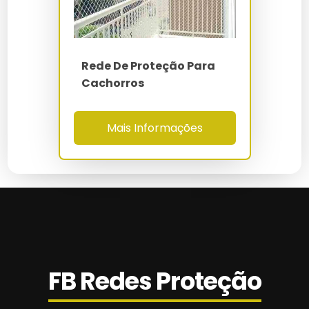
Valor Da Instalação De Tela De Proteção
Rede De Proteção Em São Bernardo Do
Campo
Rede De Proteção Para
Cachorros
Rede De Proteção Em São Caetano Do Sul
Rede De Proteção Escada Em Campinas
Mais Informações
Rede De Proteção Esportiva
Rede De Proteção Gatos
Rede De Proteção Infantil
Rede De Proteção Janela Preço
FB Redes Proteção
Rede De Proteção Metro