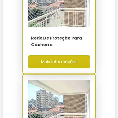
(Taber CS-10)
Instalação Rede De Proteção Para
Rede De Proteção Campo De Futebol
Indústria
NBR 16046-1/2/3 -
Normas
NR-12 - NR-18 - NR-
Rede De Proteção Comprar
Instalar Tela De Proteção
35
Rede De Proteção Construção Civil
Preço De Instalação De Tela De Proteção
Rede De Proteção Para
Cachorro
Rede De Proteção Contra Insetos
Preço De Rede De Proteção Instalada
Mais Informações
Rede De Proteção Contra Pombos
Preço Instalação De Rede De Proteção
Rede De Proteção De Polietileno
Rede De Proteção Instalação
Rede De Proteção Em Campinas
Rede De Proteção Instalar
Rede De Proteção Em Mauá
Tela De Proteção Instalação
Rede De Proteção Em Santo André