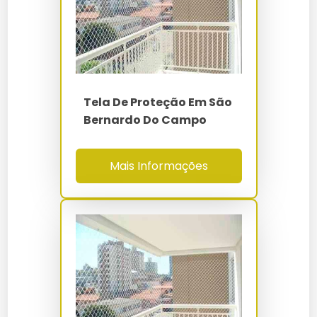
Instalação Rede De Proteção Para
Rede De Proteção Campo De Futebol
NBR 16046-1/2/3 -
Indústria
Normas
NR-12 - NR-18 - NR-
35
Rede De Proteção Comprar
Instalar Tela De Proteção
Rede De Proteção Construção Civil
Preço De Instalação De Tela De Proteção
Tela De Proteção Em São
Bernardo Do Campo
Rede De Proteção Contra Insetos
Preço De Rede De Proteção Instalada
Mais Informações
Rede De Proteção Contra Pombos
Preço Instalação De Rede De Proteção
Rede De Proteção De Polietileno
Rede De Proteção Instalação
Rede De Proteção Em Campinas
Rede De Proteção Instalar
Rede De Proteção Em Mauá
Tela De Proteção Instalação
Rede De Proteção Em Santo André