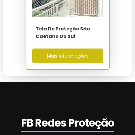
Valor Da Instalação De Tela De Proteção
Rede De Proteção Em São Bernardo Do
Campo
Tela De Proteção São
Caetano Do Sul
Rede De Proteção Em São Caetano Do Sul
Rede De Proteção Escada Em Campinas
Mais Informações
Rede De Proteção Esportiva
Rede De Proteção Gatos
Rede De Proteção Infantil
Rede De Proteção Janela Preço
FB Redes Proteção
Rede De Proteção Metro