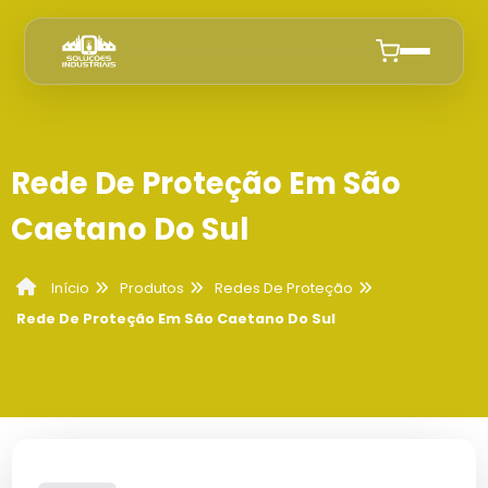
Início
Rede De Proteção Em São
Quem Somos
Caetano Do Sul
Produtos
Produtos
Redes De Proteção
Início
Instalacao de Rede de Proteção
Anuncie
Rede De Proteção Em São Caetano Do Sul
Empresa De Instalação De Tela De
Redes De Proteção
Proteção Em Campinas
Cobertura Sombrite Campinas
Empresa Que Instala Tela De Proteção
Colocação De Tela De Proteção Preço