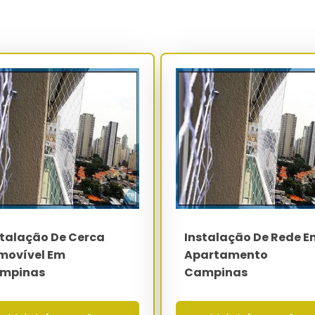
ylon com aleta e parafusos de aço inox AISI 304 em alvenaria,
reto estrutural de classe C25 ou superior. A resistência de
ndo valores superiores a 280 kgf, parâmetro mandatório para
 ART recolhida no CREA do estado.
3 cm (aplicação pet e infantil), 5x5 cm (contenção geral) ou
o de fio entre 2.0 mm e 3.5 mm conforme a carga de impacto
 100% virgem passa por extrusão a 280°C e aditivação com 0.2%
meses sob radiação UV intensa.
Especificação
PEAD virgem com 0.2% de negro de fumo
3x3 cm pet - 5x5 cm geral - 12x12 cm
esportiva
stalação De Cerca
Instalação De Rede E
2.0 mm a 3.5 mm
movível Em
Apartamento
mpinas
Campinas
superior a 500 kgf por m²
Aço galvanizado a fogo 3.0 mm