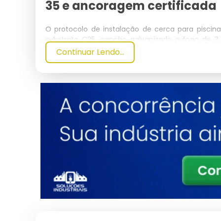
35 e ancoragem certificada
O protocolo de instalação de cerca para pisc
substrato C25, gancho galvanizado a fogo de 
perimetral.
Continuar Lendo...
Para aplicação industrial em mezaninos, quadras 
prevê cabo de aço galvanizado de 4.8 mm perimetr
rosca sem fim e manilhas forjadas classe A. 
conforme ABNT NBR 14718 e NR-12, reduzindo o do
O ROI da instalação profissional frente à reposi
residenciais e inferior a 8 meses em ambientes in
residência e R$ 180 mil em planta fabril). A ma
de ganchos mantém o MTBF acima de 60.000 h de 
O protocolo de instalação segue a NBR 16046-3
NR-18 (segurança na construção civil), estabele
Cada gancho de aço galvanizado a fogo com es
individual superior a 150 kgf, sendo dimensi
calculada pelo engenheiro responsável.