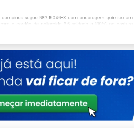
ina campinas segue NBR 16046-3 com ancoragem química em
3 mm e cordão de poliamida 6.6 soldado a 180°C na costura
cobertas e galpões com pé-direito superior a 6 m, a instalação
al com carga de ruptura superior a 1.850 kgf, esticadores de
O sistema é homologado para contenção de queda de objetos
wntime operacional por acidentes em até 72%.
ção por falha estrutural é inferior a 14 meses em condomínios
dustriais, considerando o custo médio de sinistro (R$ 28 mil em
nutenção preventiva semestral com teste de tensão e inspeção
operação contínua sem intervenção corretiva.
 (execução) combinada com a NR-35 (trabalho em altura) e a
cendo pontos de ancoragem a cada 30 cm no perímetro do vão.
pessura mínima de 3.0 mm deve suportar carga de ruptura
onado conforme carregamento dinâmico e tensão de projeto