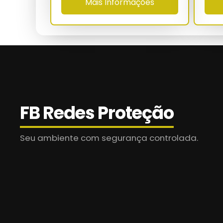
Mais Informações
Distância entre ganchos
Faixa térmica
MTBF estimado
Normas
FB Redes Proteção
Garantia técnica
Seu ambiente com segurança controlada.