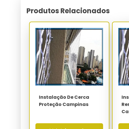
A fixação estrutural é executada com buchas de n
ou ancoragem química epóxi-vinil éster em conc
Produtos Relacionados
extração é ensaiada conforme ASTM E-488 atingi
certificação NBR 16046-1 e rastreabilidade junto à
O dimensionamento da rede considera malha de 3x
12x12 cm (quadras poliesportivas), com diâmetr
prevista. O polietileno de alta densidade (PEAD)
de negro de fumo, elevando o MTBF a mais de 60 
Parâmetro
Material da rede
Malha padrão
Instalação De Cerca
In
Diâmetro do fio
Proteção Campinas
Re
Ca
Carga de ruptura
Gancho de fixação