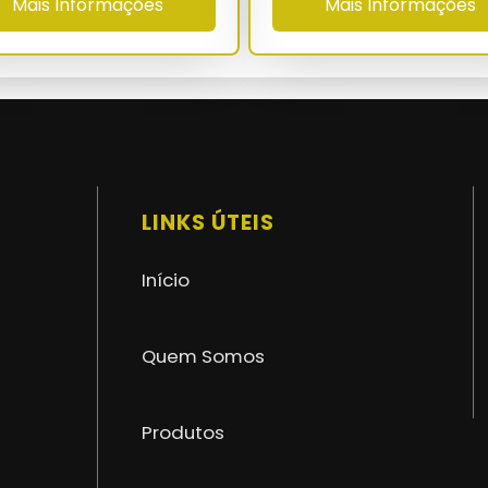
Mais Informações
Mais Informações
máximo de 30 cm
-40°C a 80°C
superior a 60.000 h
NBR 16046-1/3 - NR-35 - NR-18 - ASTM D-
5034
LINKS ÚTEIS
36 a 60 meses com ART no CREA
Início
Quem Somos
Produtos