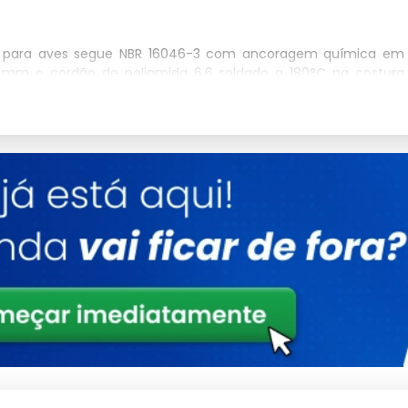
ão para aves segue NBR 16046-3 com ancoragem química em
3 mm e cordão de poliamida 6.6 soldado a 180°C na costura
cobertas e galpões com pé-direito superior a 6 m, a instalação
al com carga de ruptura superior a 1.850 kgf, esticadores de
O sistema é homologado para contenção de queda de objetos
wntime operacional por acidentes em até 72%.
ção por falha estrutural é inferior a 14 meses em condomínios
dustriais, considerando o custo médio de sinistro (R$ 28 mil em
nutenção preventiva semestral com teste de tensão e inspeção
operação contínua sem intervenção corretiva.
 (execução) combinada com a NR-35 (trabalho em altura) e a
cendo pontos de ancoragem a cada 30 cm no perímetro do vão.
pessura mínima de 3.0 mm deve suportar carga de ruptura
onado conforme carregamento dinâmico e tensão de projeto