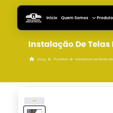
Início
Quem Somos
Produto
Instalação De Telas
Produtos
Instalacao de Rede d
Início