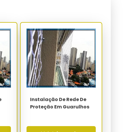
e
Instalação De Rede De
Proteção Em Guarulhos