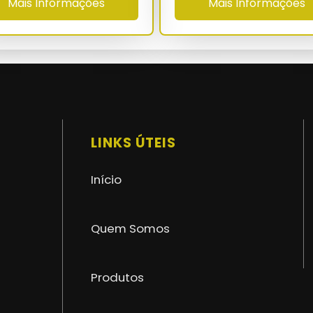
Mais Informações
Mais Informações
máximo de 30 cm
-40°C a 80°C
superior a 60.000 h
NBR 16046-1/3 - NR-35 - NR-18 - ASTM D-
5034
LINKS ÚTEIS
36 a 60 meses com ART no CREA
Início
Quem Somos
Produtos