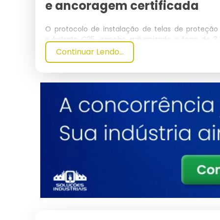
e ancoragem certificada
O protocolo de instalação de telas de proteç
substrato C25, gancho galvanizado a fogo de 
perimetral.
Continuar Lendo...
Para aplicação industrial em mezaninos, quadras 
prevê cabo de aço galvanizado de 4.8 mm perimetr
rosca sem fim e manilhas forjadas classe A. 
conforme ABNT NBR 14718 e NR-12, reduzindo o do
O ROI da instalação profissional frente à reposi
residenciais e inferior a 8 meses em ambientes in
residência e R$ 180 mil em planta fabril). A ma
de ganchos mantém o MTBF acima de 60.000 h de 
O protocolo de instalação segue a NBR 16046-3
NR-18 (segurança na construção civil), estabele
Cada gancho de aço galvanizado a fogo com es
individual superior a 150 kgf, sendo dimensi
calculada pelo engenheiro responsável.