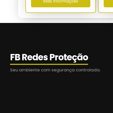
Mais Informações
Distância entre ganchos
Faixa térmica
MTBF estimado
Normas
FB Redes Proteção
Garantia técnica
Seu ambiente com segurança controlada.