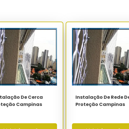
ylon com aleta e parafusos de aço inox AISI 304 em alvenaria,
reto estrutural de classe C25 ou superior. A resistência de
ndo valores superiores a 280 kgf, parâmetro mandatório para
 ART recolhida no CREA do estado.
3 cm (aplicação pet e infantil), 5x5 cm (contenção geral) ou
o de fio entre 2.0 mm e 3.5 mm conforme a carga de impacto
 100% virgem passa por extrusão a 280°C e aditivação com 0.2%
meses sob radiação UV intensa.
Especificação
PEAD virgem com 0.2% de negro de fumo
3x3 cm pet - 5x5 cm geral - 12x12 cm
esportiva
stalação De Cerca
Instalação De Rede D
2.0 mm a 3.5 mm
oteção Campinas
Proteção Campinas
superior a 500 kgf por m²
Aço galvanizado a fogo 3.0 mm