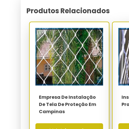
A fixação estrutural é executada com buchas de n
ou ancoragem química epóxi-vinil éster em conc
Produtos Relacionados
extração é ensaiada conforme ASTM E-488 atingi
certificação NBR 16046-1 e rastreabilidade junto à
O dimensionamento da rede considera malha de 3x
12x12 cm (quadras poliesportivas), com diâmetr
prevista. O polietileno de alta densidade (PEAD)
de negro de fumo, elevando o MTBF a mais de 60 
Parâmetro
Material da rede
Malha padrão
Empresa De Instalação
In
Diâmetro do fio
De Tela De Proteção Em
Pr
Campinas
Carga de ruptura
Gancho de fixação