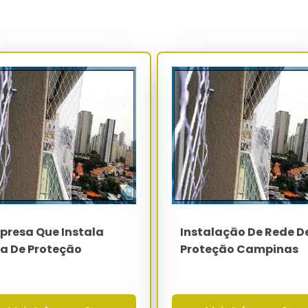
tificado de origem do polímero (resina reciclada inferior a 5%)
itos de fabricação. O check-list final é assinado digitalmente
s conforme exigência do Código de Defesa do Consumidor.
PVC exige avaliação prévia da estanqueidade da junta e
 perfuração de perfis sem reforço estrutural. O uso de fita
analeta perimetral reduz em até 35% a vibração transmitida à
enção coletiva em regime contínuo com baixa manutenção
Especificação
PEAD virgem com 0.2% de negro de fumo
3x3 cm pet - 5x5 cm geral - 12x12 cm
esportiva
presa Que Instala
Instalação De Rede D
2.0 mm a 3.5 mm
la De Proteção
Proteção Campinas
superior a 500 kgf por m²
Aço galvanizado a fogo 3.0 mm