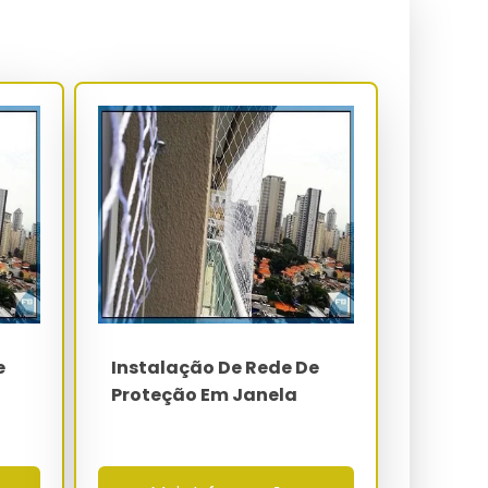
e
Instalação De Rede De
Proteção Em Janela