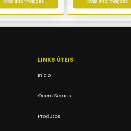
Mais Informações
Mais Informações
máximo de 30 cm
-40°C a 80°C
superior a 60.000 h
NBR 16046-1/3 - NR-35 - NR-18 - ASTM D-
5034
LINKS ÚTEIS
36 a 60 meses com ART no CREA
Início
Quem Somos
Produtos