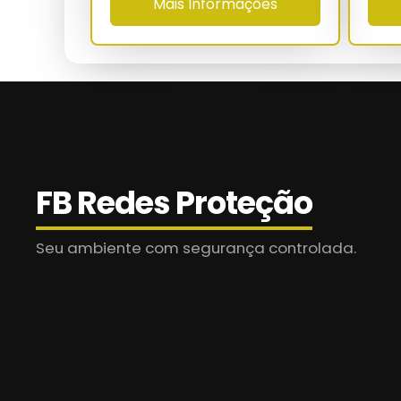
Mais Informações
Distância entre ganchos
Faixa térmica
MTBF estimado
Normas
FB Redes Proteção
Garantia técnica
Seu ambiente com segurança controlada.