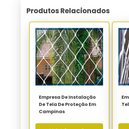
georreferenciadas, nota fiscal de material com cer
e termo de garantia de 36 a 60 meses contra defe
Produtos Relacionados
com certificado ICP-Brasil e arquivado por 5 ano
A integração com esquadrias de alumínio ou 
preservação da garantia do fabricante, evitando
butílica de vedação e cordoalha tensionada em c
estrutura e mantém o OEE do sistema de cont
corretiva.
Parâmetro
Material da rede
Malha padrão
Empresa De Instalação
Em
Diâmetro do fio
De Tela De Proteção Em
Te
Campinas
Carga de ruptura
Gancho de fixação