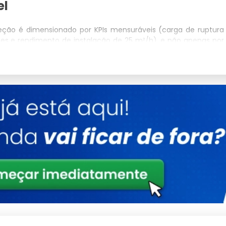
el
teção é dimensionado por KPIs mensuráveis (carga de ruptura
ses e rendimento de instalação de 25 m²/h), e não apenas por
3 cm (aplicação pet e infantil), 5x5 cm (contenção geral) ou
o de fio entre 2.0 mm e 3.5 mm conforme a carga de impacto
 100% virgem passa por extrusão a 280°C e aditivação com 0.2%
meses sob radiação UV intensa.
 6.6 com diâmetro de 5 mm e nó triplo termossoldado a 180°C,
ob tração cíclica. Cada nó é ensaiado conforme ASTM D-5034
processo), assegurando resistência mecânica superior a 500 kgf
 ao longo da vida útil.
amento fotogramétrico do substrato, ensaio de arrancamento
 12% de deformação elástica. O rendimento médio da equipe
al e 60 m²/h em perímetro industrial contínuo, elevando o
o de obra por metro quadrado instalado.
T de execução pelo CREA, laudo técnico com fotos