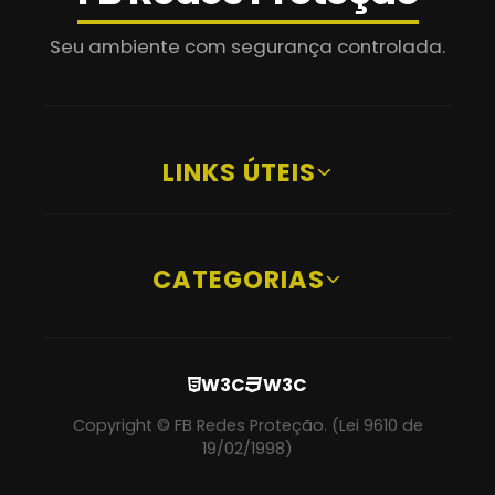
Rede Para Sacada De Apartamento
Seu ambiente com segurança controlada.
Redes De Proteção Para Empresas
Redes De Proteção Para Janelas Campinas
LINKS ÚTEIS
Redes De Proteção Preço M2 Colocado
Redes De Proteção Residencial
CATEGORIAS
Redes De Proteção Sp Preço
Sombrite Para Estacionamento Em
W3C
W3C
Campinas
Copyright © FB Redes Proteção. (Lei 9610 de
Tela De Janela Para Gatos
19/02/1998)