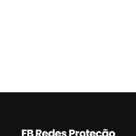
Rede De Proteção Rolo
Rede De Proteção Sacada
Rede De Proteção Sp
Rede De Proteção Transparente
Rede Para Campo De Futebol
Rede Para Janela Preço
Rede Para Quadra De Futebol
Rede Para Quadra Esportiva
FB Redes Proteção